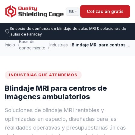
Cotización gratis
ES
Su socio de confianza en blindaje de salas MRI & soluciones de
jaulas de Faraday
Base de
Inicio
Industrias
Blindaje MRI para centros de imágenes ambulatorios
conocimiento
INDUSTRIAS QUE ATENDEMOS
Blindaje MRI para centros de
imágenes ambulatorios
Soluciones de blindaje MRI rentables y
optimizadas en espacio, diseñadas para las
realidades operativas y presupuestarias únicas