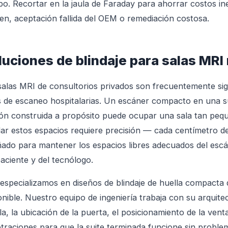
o. Recortar en la jaula de Faraday para ahorrar costos i
en, aceptación fallida del OEM o remediación costosa.
luciones de blindaje para salas MR
salas MRI de consultorios privados son frecuentemente si
s de escaneo hospitalarias. Un escáner compacto en una su
ión construida a propósito puede ocupar una sala tan pe
dar estos espacios requiere precisión — cada centímetro d
ñado para mantener los espacios libres adecuados del esc
paciente y del tecnólogo.
especializamos en diseños de blindaje de huella compacta 
onible. Nuestro equipo de ingeniería trabaja con su arquite
ala, la ubicación de la puerta, el posicionamiento de la ven
traciones para que la suite terminada funcione sin probl