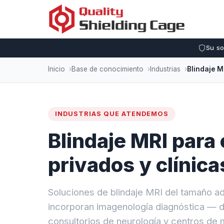
Su so
Inicio
Base de conocimiento
Industrias
INDUSTRIAS QUE ATENDEMOS
Blindaje MRI para
privados y clínica
Soluciones de blindaje MRI del tamaño a
incorporan imagenología diagnóstica — d
consultorios de neurología y centros de 