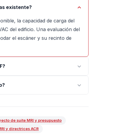
nas existente?
onible, la capacidad de carga del
HVAC del edificio. Una evaluación del
odar el escáner y su recinto de
RF?
o?
yecto de suite MRI y presupuesto
RI y directrices ACR