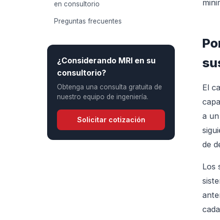
mini
en consultorio
Preguntas frecuentes
Po
su
¿Considerando MRI en su
consultorio?
El c
Obtenga una consulta gratuita de
nuestro equipo de ingeniería.
capa
a un
Solicitar cotización
sigu
de d
Los 
sist
ante
cada