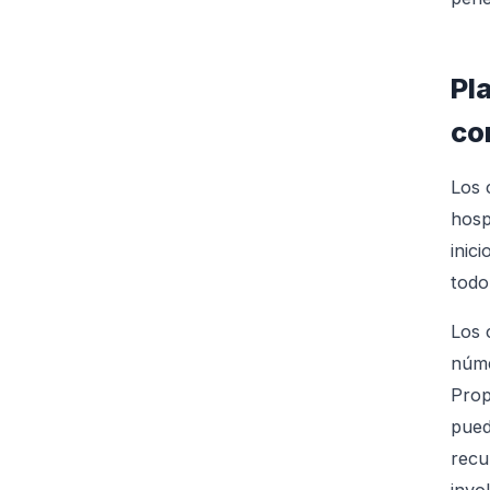
Pl
co
Los 
hosp
inic
todo
Los 
núme
Prop
pued
recu