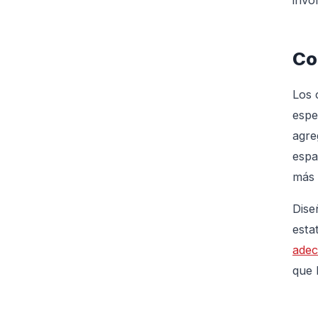
invo
Co
Los 
espe
agre
espa
más 
Dise
esta
adec
que 