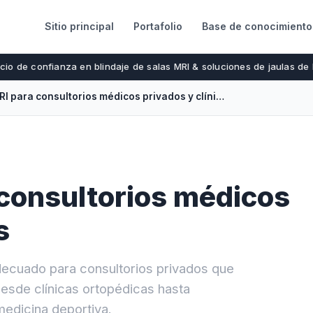
Sitio principal
Portafolio
Base de conocimiento
cio de confianza en blindaje de salas MRI & soluciones de jaulas de
Blindaje MRI para consultorios médicos privados y clínicas
 consultorios médicos
s
decuado para consultorios privados que
esde clínicas ortopédicas hasta
medicina deportiva.