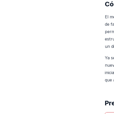
Có
El m
de f
perm
estr
un d
Ya s
nuev
inic
que 
Pr