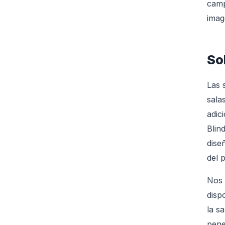
camp
imag
So
Las 
sala
adic
Blin
dise
del 
Nos 
disp
la s
pene