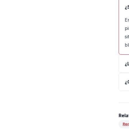
¿
E
pi
s
bl
¿
¿
Rela
Req