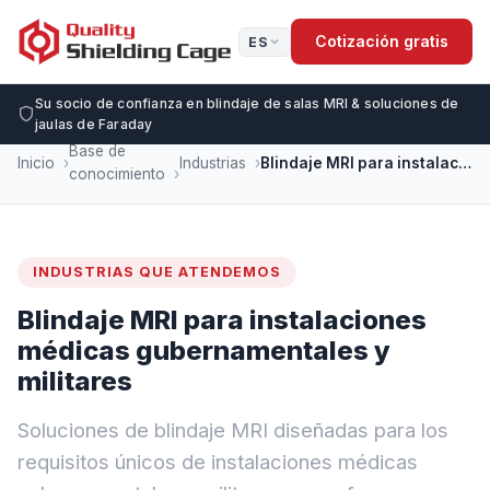
Cotización gratis
ES
Su socio de confianza en blindaje de salas MRI & soluciones de
jaulas de Faraday
Base de
Inicio
Industrias
Blindaje MRI para instalaciones médicas gubernamentales y militares
conocimiento
INDUSTRIAS QUE ATENDEMOS
Blindaje MRI para instalaciones
médicas gubernamentales y
militares
Soluciones de blindaje MRI diseñadas para los
requisitos únicos de instalaciones médicas