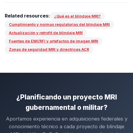
Related resources:
¿Qué es el blindaje MRI?
Cumplimiento y normas regulatorias del blindaje MRI
Actualización y retrofit de blindaje MRI
Fuentes de EMI/RFI y artefactos de imagen MRI
Zonas de seguridad MRI y directrices ACR
¿Planificando un proyecto MRI
gubernamental o militar?
Aportamos experiencia en adquisiciones federales y
conocimiento técnico a cada proyecto de blindaje