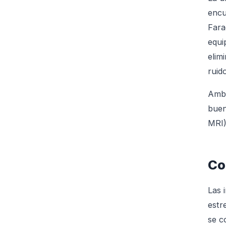
encu
Fara
equi
elim
ruid
Ambo
buen
MRI)
Co
Las 
estr
se c