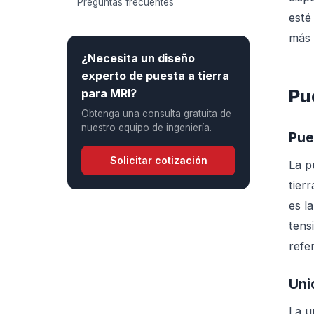
Preguntas frecuentes
esté
más 
¿Necesita un diseño
experto de puesta a tierra
Pu
para MRI?
Obtenga una consulta gratuita de
nuestro equipo de ingeniería.
Pue
Solicitar cotización
La p
tier
es l
tens
refe
Uni
La u