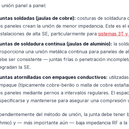
 unión panel a panel:
untas soldadas (jaulas de cobre):
costuras de soldadura c
os paneles crean la unión de menor impedancia. Este es el 
nstalaciones de alta SE, particularmente para
sistemas 3T y
untas de soldadura continua (jaulas de aluminio):
la sold
roporciona una unión metálica continua para paneles de alu
ebe ser consistente — juntas frías o penetración incomple
egradan la SE.
untas atornilladas con empaques conductivos:
utilizada
mpaque (típicamente cobre-berilio o malla de cobre estañ
os paneles mediante pernos a intervalos regulares. El espa
specificarse y mantenerse para asegurar una compresión 
pendientemente del método de unión, la junta debe tener ba
ohmio) y — más importante aún — baja impedancia RF a la 