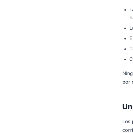
L
h
L
E
T
C
Ning
por 
Un
Los 
corr