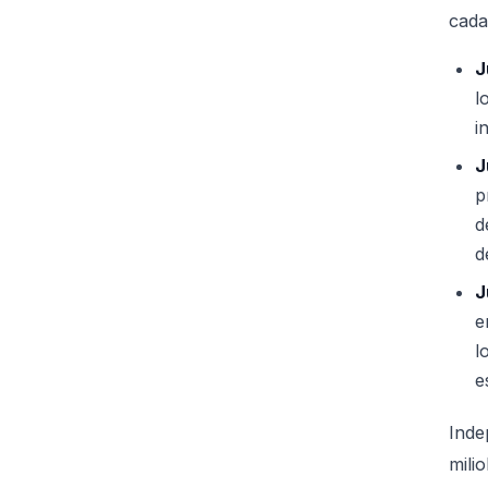
cada
J
l
i
J
p
d
d
J
e
l
e
Inde
mili