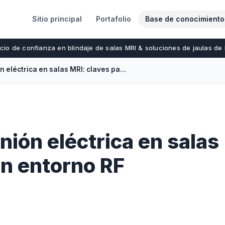
Sitio principal
Portafolio
Base de conocimiento
cio de confianza en blindaje de salas MRI & soluciones de jaulas de
Puesta a tierra y unión eléctrica en salas MRI: claves para un entorno RF silencioso
unión eléctrica en salas
un entorno RF