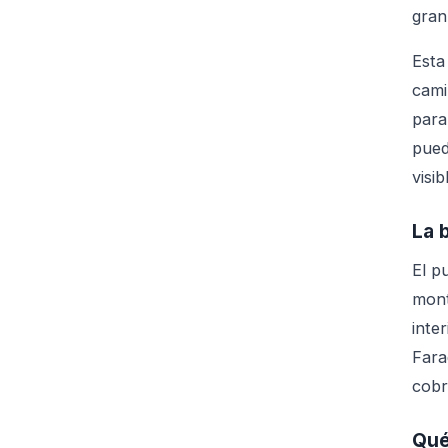
gran
Esta
cami
para
pued
visib
La 
El p
mont
inter
Fara
cobr
Qué