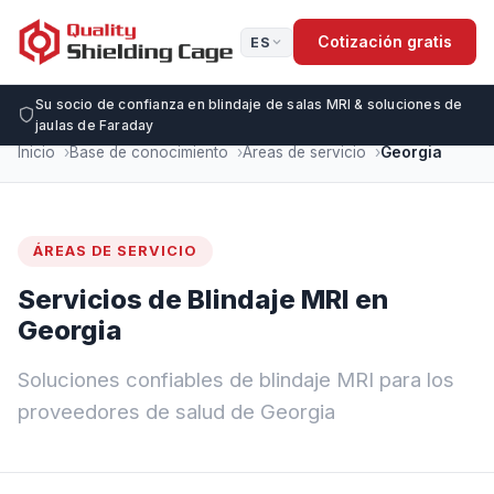
Cotización gratis
ES
Su socio de confianza en blindaje de salas MRI & soluciones de
jaulas de Faraday
Inicio
Base de conocimiento
Áreas de servicio
Georgia
ÁREAS DE SERVICIO
Servicios de Blindaje MRI en
Georgia
Soluciones confiables de blindaje MRI para los
proveedores de salud de Georgia