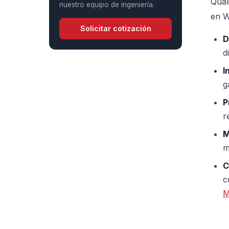
Qual
nuestro equipo de ingeniería.
en W
Solicitar cotización
D
d
I
g
P
r
M
m
C
c
M