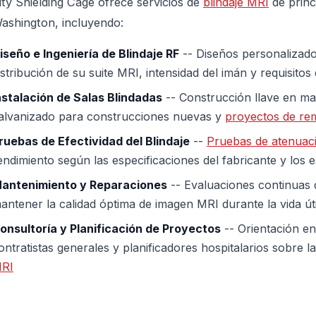
ity Shielding Cage ofrece servicios de
blindaje MRI
de princ
ashington, incluyendo:
iseño e Ingeniería de Blindaje RF
-- Diseños personalizado
istribución de su suite MRI, intensidad del imán y requisitos 
nstalación de Salas Blindadas
-- Construcción llave en ma
alvanizado para construcciones nuevas y
proyectos de re
ruebas de Efectividad del Blindaje
--
Pruebas de atenuac
endimiento según las especificaciones del fabricante y los 
antenimiento y Reparaciones
-- Evaluaciones continuas de
antener la calidad óptima de imagen MRI durante la vida úti
onsultoría y Planificación de Proyectos
-- Orientación en
ontratistas generales y planificadores hospitalarios sobre l
RI