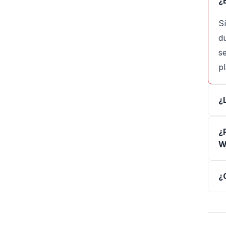
¿
S
du
s
p
¿
¿
W
¿