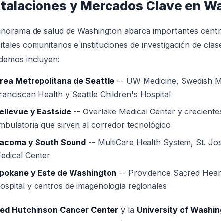
stalaciones y Mercados Clave en W
anorama de salud de Washington abarca importantes centr
itales comunitarios e instituciones de investigación de cl
demos incluyen:
rea Metropolitana de Seattle
-- UW Medicine, Swedish Me
ranciscan Health y Seattle Children's Hospital
ellevue y Eastside
-- Overlake Medical Center y creciente
mbulatoria que sirven al corredor tecnológico
acoma y South Sound
-- MultiCare Health System, St. J
edical Center
pokane y Este de Washington
-- Providence Sacred Hear
ospital y centros de imagenología regionales
red Hutchinson Cancer Center
y la
University of Washi