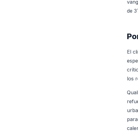
vang
de 3
Po
El c
espe
crít
los 
Qual
refu
urba
para
cale