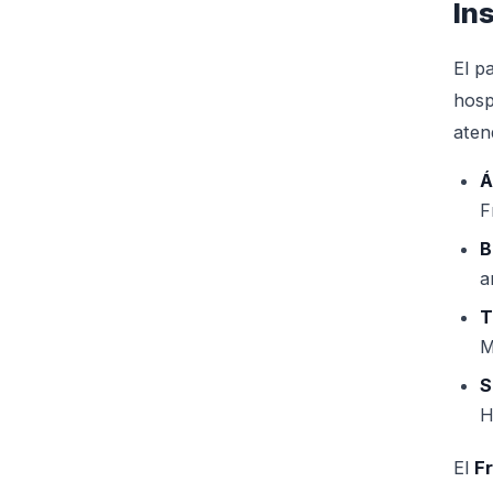
In
El p
hosp
aten
Á
F
B
a
T
M
S
H
El
F