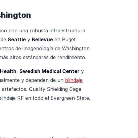
shington
ico con una robusta infraestructura
esde
Seattle
y
Bellevue
en Puget
 centros de imagenología de Washington
más altos estándares de rendimiento.
 Health
,
Swedish Medical Center
y
nualmente y dependen de un
blindaje
 artefactos. Quality Shielding Cage
blindaje RF en todo el Evergreen State.