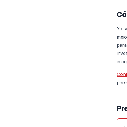
Có
Ya s
mejo
para
inve
imag
Cont
pers
Pr