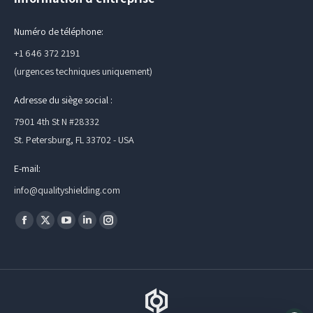
Numéro de téléphone:
+1 646 372 2191
(urgences techniques uniquement)
Adresse du siège social :
7901 4th St N #28332
St. Petersburg, FL 33702 - USA
E-mail:
info@qualityshielding.com
Trouvez nous sur :
La
La
La
La
La
page
page
page
page
page
Facebook
X
YouTube
LinkedIn
Instagram
s'ouvre
s'ouvre
s'ouvre
s'ouvre
s'ouvre
dans
dans
dans
dans
dans