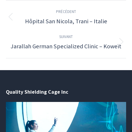
Navigation
PRÉCÉDENT
de
Hôpital San Nicola, Trani – Italie
Onglet
commentaire
précédent
SUIVANT
Jarallah German Specialized Clinic – Koweït
Projets
similaires
Quality Shielding Cage Inc