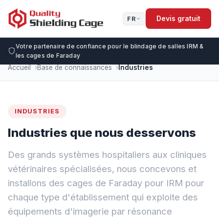
Devis gratuit
FR
Votre partenaire de confiance pour le blindage de salles IRM &
les cages de Faraday
Accueil
Base de connaissances
Industries
INDUSTRIES
Industries que nous desservons
Des grands systèmes hospitaliers aux cliniques
vétérinaires spécialisées, nous concevons et
installons des cages de Faraday pour IRM pour
chaque type d'établissement qui exploite des
équipements d'imagerie par résonance