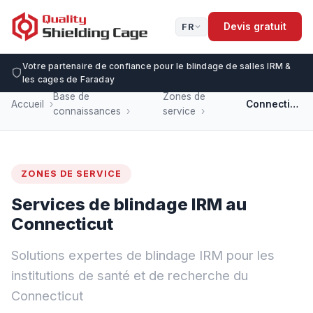
Devis gratuit
FR
Votre partenaire de confiance pour le blindage de salles IRM &
les cages de Faraday
Base de
Zones de
Accueil
Connecticut
connaissances
service
ZONES DE SERVICE
Services de blindage IRM au
Connecticut
Solutions expertes de blindage IRM pour les
institutions de santé et de recherche du
Connecticut