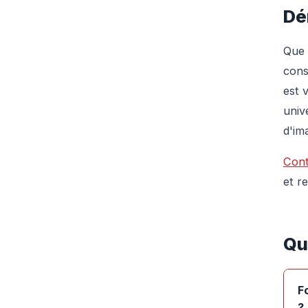
Dé
Que 
cons
est 
univ
d'im
Cont
et r
Qu
F
?