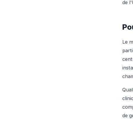
de l
Po
Le m
part
cent
inst
cha
Qual
clin
comp
de g