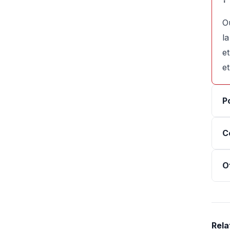
O
l
e
e
P
C
O
Rela