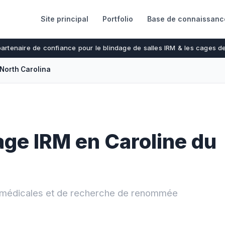
Site principal
Portfolio
Base de connaissanc
partenaire de confiance pour le blindage de salles IRM & les cages 
North Carolina
age IRM en Caroline du
ns médicales et de recherche de renommée