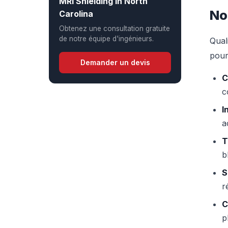
MRI Shielding in North
No
Carolina
Obtenez une consultation gratuite
de notre équipe d'ingénieurs.
Qual
pour
Demander un devis
C
c
I
a
T
b
S
r
C
p