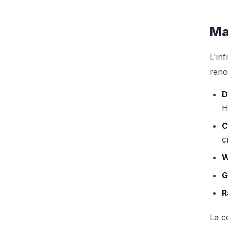
Ma
L'in
reno
D
H
C
c
W
G
R
La c