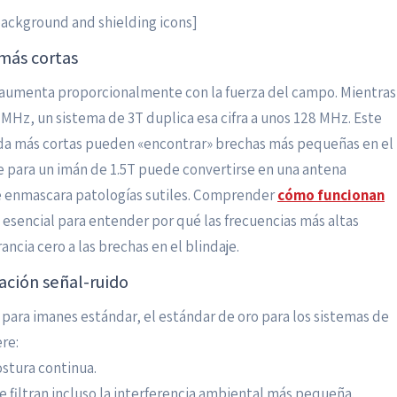
background and shielding icons]
 más cortas
r aumenta proporcionalmente con la fuerza del campo. Mientras
Hz, un sistema de 3T duplica esa cifra a unos 128 MHz. Este
da más cortas pueden «encontrar» brechas más pequeñas en el
nte para un imán de 1.5T puede convertirse en una antena
ue enmascara patologías sutiles. Comprender
cómo funcionan
 esencial para entender por qué las frecuencias más altas
ncia cero a las brechas en el blindaje.
ación señal-ruido
para imanes estándar, el estándar de oro para los sistemas de
re:
stura continua.
 filtran incluso la interferencia ambiental más pequeña.