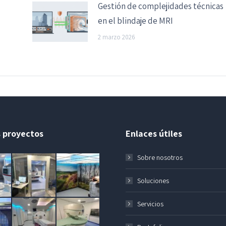
Gestión de complejidades técnicas
en el blindaje de MRI
2 marzo 2026
 proyectos
Enlaces útiles
Sobre nosotros
Soluciones
Servicios