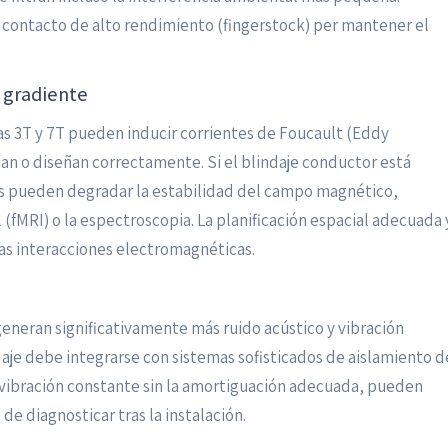
 contacto de alto rendimiento (fingerstock) per mantener el
e gradiente
as 3T y 7T pueden inducir corrientes de Foucault (Eddy
onan o diseñan correctamente. Si el blindaje conductor está
as pueden degradar la estabilidad del campo magnético,
(fMRI) o la espectroscopia. La planificación espacial adecuada 
tas interacciones electromagnéticas.
eneran significativamente más ruido acústico y vibración
daje debe integrarse con sistemas sofisticados de aislamiento d
na vibración constante sin la amortiguación adecuada, pueden
de diagnosticar tras la instalación.