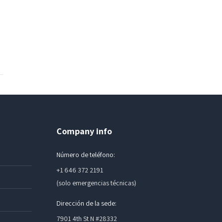
Company info
Número de teléfono:
+1 646 372 2191
(solo emergencias técnicas)
Dirección de la sede:
7901 4th St N #28332