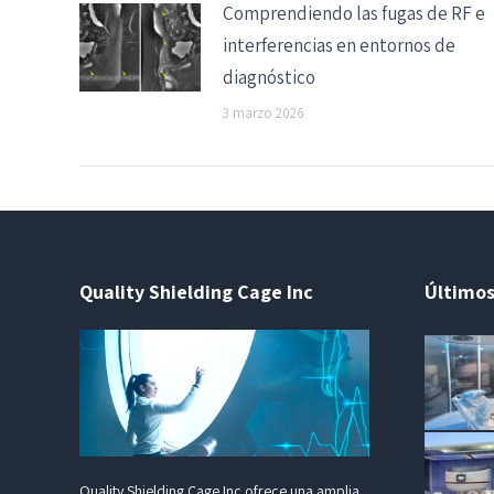
Comprendiendo las fugas de RF e
interferencias en entornos de
diagnóstico
3 marzo 2026
Quality Shielding Cage Inc
Últimos
Quality Shielding Cage Inc ofrece una amplia