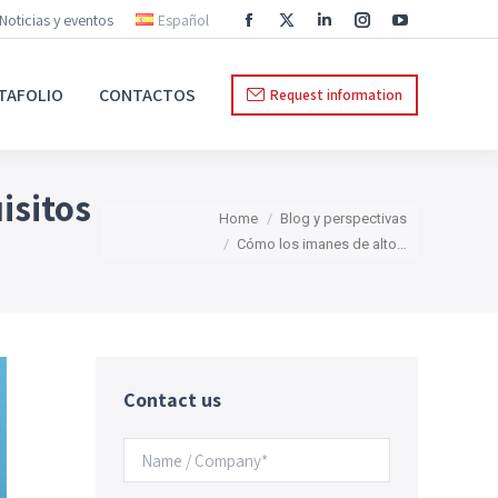
Noticias y eventos
Español
Facebook
X
Linkedin
Instagram
YouTube
page
page
page
page
page
TAFOLIO
CONTACTOS
Request information
opens
opens
opens
opens
opens
in
in
in
in
in
new
new
new
new
new
isitos
You are here:
window
window
window
window
window
Home
Blog y perspectivas
Cómo los imanes de alto…
Contact us