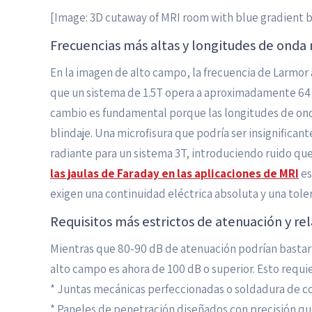
[Image: 3D cutaway of MRI room with blue gradient 
Frecuencias más altas y longitudes de onda
En la imagen de alto campo, la frecuencia de Larmo
que un sistema de 1.5T opera a aproximadamente 64 M
cambio es fundamental porque las longitudes de on
blindaje. Una microfisura que podría ser insignifica
radiante para un sistema 3T, introduciendo ruido q
las jaulas de Faraday en las aplicaciones de MRI
es
exigen una continuidad eléctrica absoluta y una tolera
Requisitos más estrictos de atenuación y rel
Mientras que 80-90 dB de atenuación podrían bastar 
alto campo es ahora de 100 dB o superior. Esto requie
* Juntas mecánicas perfeccionadas o soldadura de co
* Paneles de penetración diseñados con precisión que