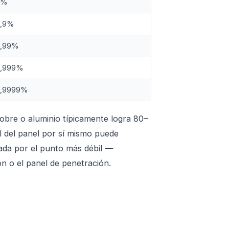
9%
9,9%
9,99%
9,999%
9,9999%
obre o aluminio típicamente logra 80–
l del panel por sí mismo puede
tada por el punto más débil —
ón o el panel de penetración.