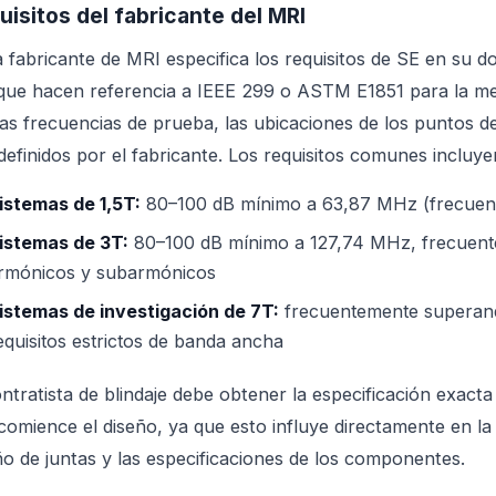
uisitos del fabricante del MRI
 fabricante de MRI especifica los requisitos de SE en su do
ue hacen referencia a IEEE 299 o ASTM E1851 para la meto
las frecuencias de prueba, las ubicaciones de los puntos d
definidos por el fabricante. Los requisitos comunes incluye
istemas de 1,5T:
80–100 dB mínimo a 63,87 MHz (frecuen
istemas de 3T:
80–100 dB mínimo a 127,74 MHz, frecuente
rmónicos y subarmónicos
istemas de investigación de 7T:
frecuentemente superan
equisitos estrictos de banda ancha
ontratista de blindaje debe obtener la especificación exact
comience el diseño, ya que esto influye directamente en la e
ño de juntas y las especificaciones de los componentes.