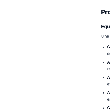
Pr
Equ
Una 
G
d
A
r
A
e
A
e
C