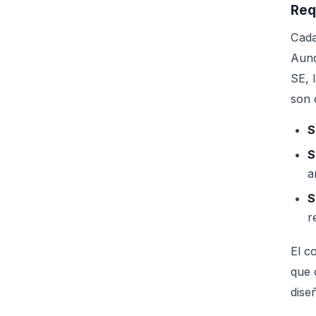
Req
Cada
Aunq
SE, 
son 
S
S
a
S
r
El c
que 
dise