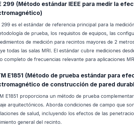
E 299 (Método estándar IEEE para medir la efect
ctromagnético)
 299 es el estándar de referencia principal para la medición
etodología de prueba, los requisitos de equipos, las config
edimientos de medición para recintos mayores de 2 metros
uye todas las salas MRI. El estándar cubre mediciones des
o completo de frecuencias relevante para aplicaciones MR
M E1851 (Método de prueba estándar para efect
ctromagnético de construcción de pared durab
 E1851 proporciona un método de prueba complementario
daje arquitectónicos. Aborda condiciones de campo que so
alaciones de salud, incluyendo los efectos de las penetraci
imiento general del recinto.