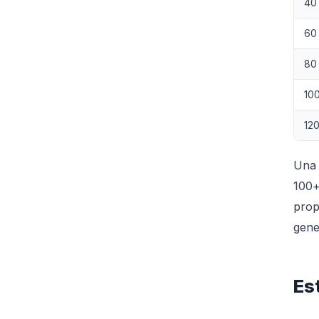
40
60
80
10
12
Una 
100+
prop
gene
Es