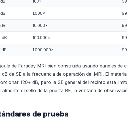
 dB
100×
9
 dB
1.000×
9
 dB
10.000×
9
0 dB
100.000×
9
0 dB
1.000.000×
9
jaula de Faraday MRI bien construida usando paneles de c
 dB de SE a la frecuencia de operación del MRI. El materia
orcionar 120+ dB, pero la SE general del recinto está limi
ralmente el sello de la puerta RF, la ventana de observaci
tándares de prueba