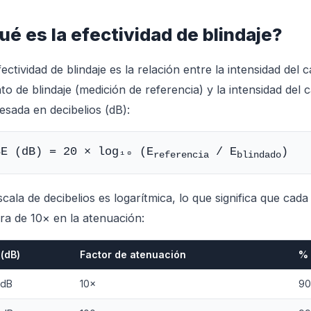
ué es la efectividad de blindaje?
fectividad de blindaje es la relación entre la intensidad de
nto de blindaje (medición de referencia) y la intensidad del
esada en decibelios (dB):
SE (dB) = 20 × log₁₀ (E
/ E
)
referencia
blindado
scala de decibelios es logarítmica, lo que significa que ca
ra de 10× en la atenuación:
 (dB)
Factor de atenuación
% 
 dB
10×
9