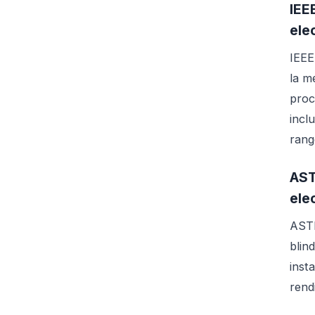
IEE
ele
IEEE
la m
proc
incl
rang
AST
ele
ASTM
blin
inst
rend