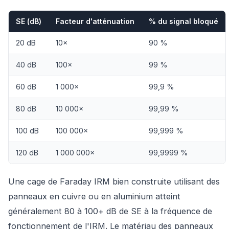
SE (dB)
Facteur d'atténuation
% du signal bloqué
20 dB
10×
90 %
40 dB
100×
99 %
60 dB
1 000×
99,9 %
80 dB
10 000×
99,99 %
100 dB
100 000×
99,999 %
120 dB
1 000 000×
99,9999 %
Une cage de Faraday IRM bien construite utilisant des
panneaux en cuivre ou en aluminium atteint
généralement 80 à 100+ dB de SE à la fréquence de
fonctionnement de l'IRM. Le matériau des panneaux