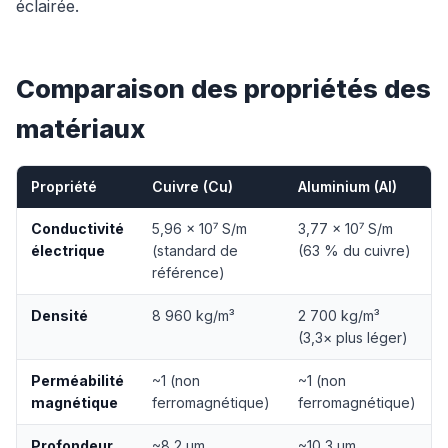
éclairée.
Comparaison des propriétés des
matériaux
Propriété
Cuivre (Cu)
Aluminium (Al)
Conductivité
5,96 × 10⁷ S/m
3,77 × 10⁷ S/m
électrique
(standard de
(63 % du cuivre)
référence)
Densité
8 960 kg/m³
2 700 kg/m³
(3,3× plus léger)
Perméabilité
~1 (non
~1 (non
magnétique
ferromagnétique)
ferromagnétique)
Profondeur
~8,2 µm
~10,3 µm