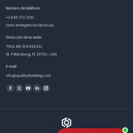
Número de teléfono:
+1 646 372 2191
(solo emergencias técnicas)
Dirección de la sede:
7901 4th St N #28332
St. Petersburg, FL 33702 - USA
E-mail:
info@qualityshielding.com
Find us on:
Facebook
X
YouTube
Linkedin
Instagram
page
page
page
page
page
opens
opens
opens
opens
opens
in
in
in
in
in
new
new
new
new
new
window
window
window
window
window