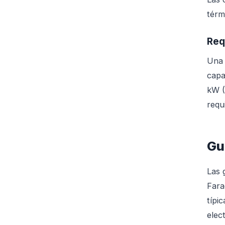
térm
Req
Una 
capa
kW (
requ
Gu
Las 
Fara
típi
elec