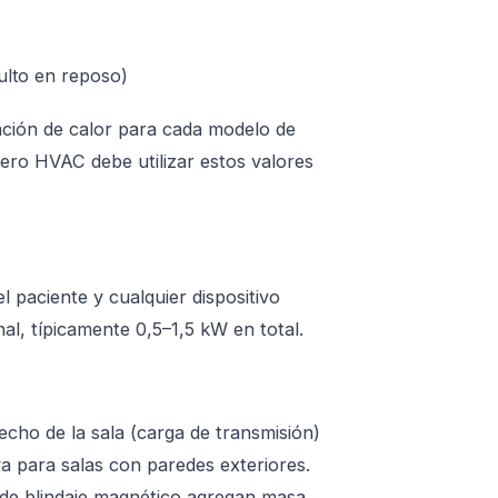
ulto en reposo)
ación de calor para cada modelo de
iero HVAC debe utilizar estos valores
 paciente y cualquier dispositivo
nal, típicamente 0,5–1,5 kW en total.
techo de la sala (carga de transmisión)
va para salas con paredes exteriores.
o de blindaje magnético agregan masa