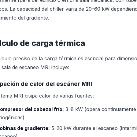
camente fuera del edificio o en una sala mecánica, con tube
pos. La capacidad del chiller varía de 20–60 kW dependiend
imiento del gradiente.
lculo de carga térmica
álculo preciso de la carga térmica es esencial para dimens
a sala de escaneo MRI incluye:
ipación de calor del escáner MRI
istema MRI disipa calor de varias fuentes:
ompresor del cabezal frío:
3–8 kW (opera continuamente p
riogénicas)
obinas de gradiente:
5–20 kW durante el escaneo (intermit
scaneo)