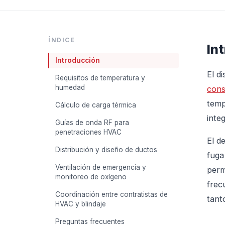
ÍNDICE
In
Introducción
El d
Requisitos de temperatura y
humedad
cons
temp
Cálculo de carga térmica
inte
Guías de onda RF para
penetraciones HVAC
El d
Distribución y diseño de ductos
fuga
Ventilación de emergencia y
perm
monitoreo de oxígeno
frec
Coordinación entre contratistas de
tant
HVAC y blindaje
Preguntas frecuentes