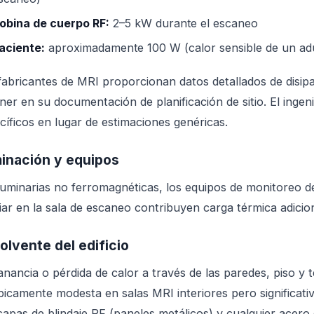
obina de cuerpo RF:
2–5 kW durante el escaneo
aciente:
aproximadamente 100 W (calor sensible de un ad
fabricantes de MRI proporcionan datos detallados de disip
ner en su documentación de planificación de sitio. El ingen
cíficos en lugar de estimaciones genéricas.
minación y equipos
luminarias no ferromagnéticas, los equipos de monitoreo del
liar en la sala de escaneo contribuyen carga térmica adicio
olvente del edificio
anancia o pérdida de calor a través de las paredes, piso y 
ípicamente modesta en salas MRI interiores pero significati
capas de blindaje RF (paneles metálicos) y cualquier acer