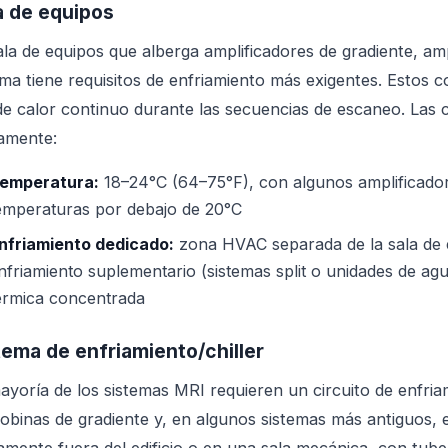
a de equipos
ala de equipos que alberga amplificadores de gradiente, amp
ema tiene requisitos de enfriamiento más exigentes. Esto
e calor continuo durante las secuencias de escaneo. Las c
camente:
emperatura:
18–24°C (64–75°F), con algunos amplificador
emperaturas por debajo de 20°C
nfriamiento dedicado:
zona HVAC separada de la sala de 
nfriamiento suplementario (sistemas split o unidades de ag
érmica concentrada
tema de enfriamiento/chiller
ayoría de los sistemas MRI requieren un circuito de enfria
bobinas de gradiente y, en algunos sistemas más antiguos, el