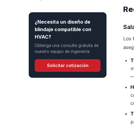
Re
¿Necesita un diseño de
Sal
blindaje compatible con
HVAC?
Los 
Obtenga una consulta gratuita de
aseg
nuestro equipo de ingeniería.
T
Solicitar cotización
m
—
H
c
c
T
p