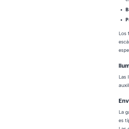
B
P
Los 
escá
espe
Ilu
Las 
auxi
Env
La g
es t
Las 