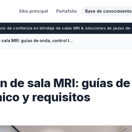
Sitio principal
Portafolio
Base de conocimiento
cio de confianza en blindaje de salas MRI & soluciones de jaulas de
HVAC y ventilación de sala MRI: guías de onda, control térmico y requisitos
n de sala MRI: guías de
ico y requisitos