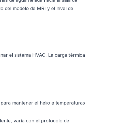
rías de agua helada hacia la sala de
o del modelo de MRI y el nivel de
ionar el sistema HVAC. La carga térmica
ara mantener el helio a temperaturas
ente, varía con el protocolo de