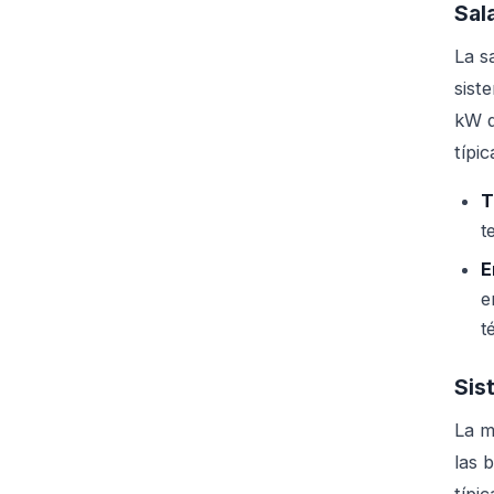
Sal
La s
sist
kW d
típi
T
t
E
e
t
Sis
La m
las 