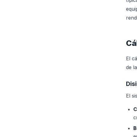
típi
equi
rend
Cá
El c
de l
Dis
El s
C
c
B
e