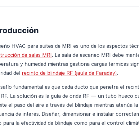
troducción
iseño HVAC para suites de MRI es uno de los aspectos téc
trucción de salas MRI
. La sala de escaneo MRI debe mante
eratura y humedad mientras gestiona cargas térmicas sign
gridad del
recinto de blindaje RF (jaula de Faraday)
.
esafío fundamental es que cada ducto que penetra el recint
 RF. La solución es la guía de onda RF — un tubo hueco 
ite el paso del aire a través del blindaje mientras atenúa l
uencia de interés. Diseñar, dimensionar e instalar correcta
o para la efectividad de blindaje como para el control climá