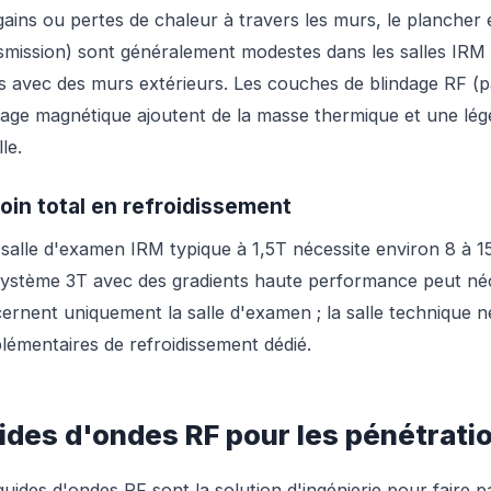
gains ou pertes de chaleur à travers les murs, le plancher e
smission) sont généralement modestes dans les salles IRM in
es avec des murs extérieurs. Les couches de blindage RF (p
dage magnétique ajoutent de la masse thermique et une légè
lle.
oin total en refroidissement
salle d'examen IRM typique à 1,5T nécessite environ 8 à 1
ystème 3T avec des gradients haute performance peut néc
ernent uniquement la salle d'examen ; la salle technique 
lémentaires de refroidissement dédié.
ides d'ondes RF pour les pénétrat
guides d'ondes RF sont la solution d'ingénierie pour faire pa