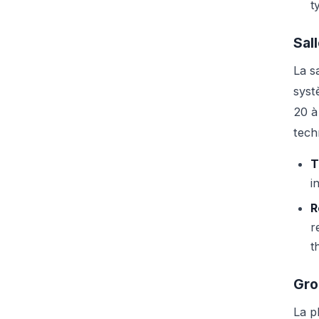
t
Sal
La s
syst
20 à
tech
T
i
R
r
t
Gro
La p