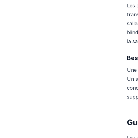
Les 
tran
sall
blin
la sa
Bes
Une 
Un s
conc
supp
Gu
Les 