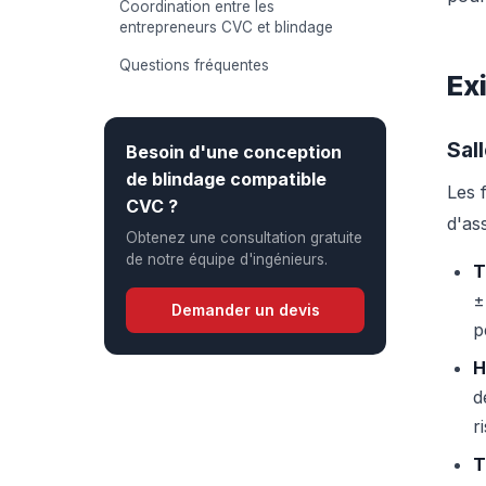
Coordination entre les
entrepreneurs CVC et blindage
Questions fréquentes
Ex
Sal
Besoin d'une conception
de blindage compatible
Les 
CVC ?
d'as
Obtenez une consultation gratuite
de notre équipe d'ingénieurs.
T
±
Demander un devis
p
H
d
r
T