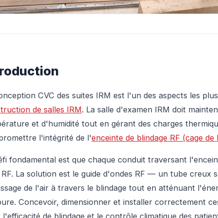
troduction
onception CVC des suites IRM est l'un des aspects les plu
truction de salles IRM
. La salle d'examen IRM doit mainten
érature et d'humidité tout en gérant des charges thermiq
romettre l'intégrité de l'
enceinte de blindage RF (cage de
éfi fondamental est que chaque conduit traversant l'encein
e RF. La solution est le guide d'ondes RF — un tube creux
assage de l'air à travers le blindage tout en atténuant l'én
ure. Concevoir, dimensionner et installer correctement ces 
 l'efficacité de blindage et le contrôle climatique des patie