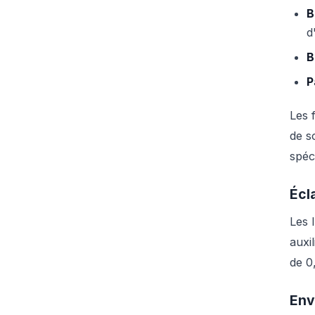
B
d
B
P
Les 
de s
spéc
Écl
Les 
auxi
de 0
Env