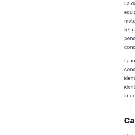
La d
equi
meta
RF c
pene
cond
La i
cone
iden
iden
la u
Ca