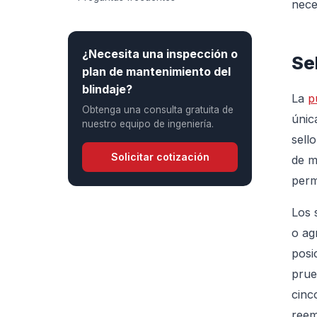
nece
¿Necesita una inspección o
Se
plan de mantenimiento del
blindaje?
La
p
Obtenga una consulta gratuita de
únic
nuestro equipo de ingeniería.
sell
Solicitar cotización
de m
perm
Los 
o ag
posi
prue
cinc
reem