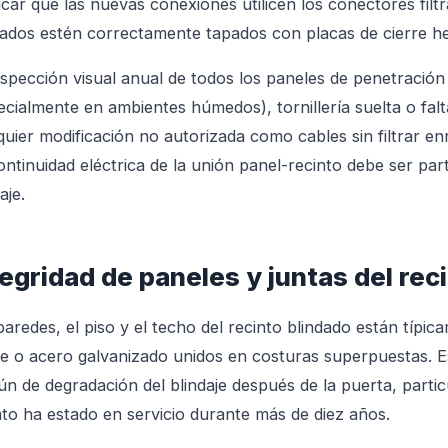
ficar que las nuevas conexiones utilicen los conectores fil
izados estén correctamente tapados con placas de cierre h
nspección visual anual de todos los paneles de penetración 
ecialmente en ambientes húmedos), tornillería suelta o fal
quier modificación no autorizada como cables sin filtrar en
ontinuidad eléctrica de la unión panel-recinto debe ser part
aje.
tegridad de paneles y juntas del rec
paredes, el piso y el techo del recinto blindado están típi
e o acero galvanizado unidos en costuras superpuestas. E
n de degradación del blindaje después de la puerta, partic
nto ha estado en servicio durante más de diez años.